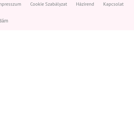
mpresszum
Cookie Szabályzat
Házirend
Kapcsolat
Ádám