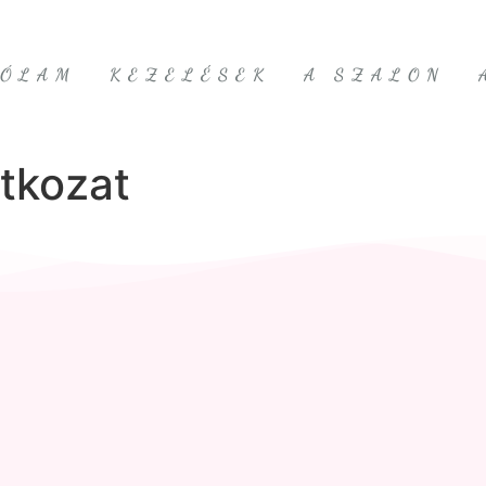
RÓLAM
KEZELÉSEK
A SZALON
atkozat